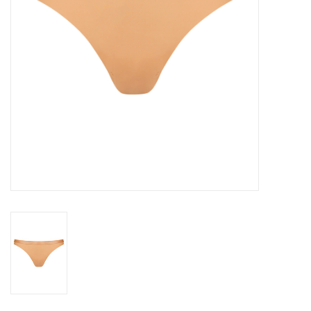
Badmode
Lingerie-accessoires
Cadeaubonnen