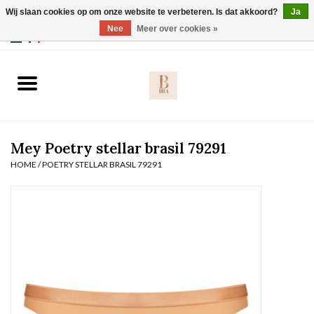
Wij slaan cookies op om onze website te verbeteren. Is dat akkoord?
Ja
Webshop werkt met EU maten. .
Nee
Meer over cookies »
0 Artikelen - €0,00
Home
BH's
Mey Poetry stellar brasil 79291
Slip
HOME
/
POETRY STELLAR BRASIL 79291
Body
Nachtmode
Solden
Homewear