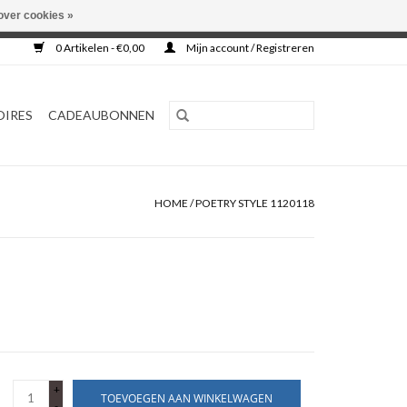
over cookies »
0 Artikelen - €0,00
Mijn account / Registreren
OIRES
CADEAUBONNEN
HOME
/
POETRY STYLE 1120118
+
TOEVOEGEN AAN WINKELWAGEN
-