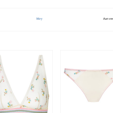
Mey
Aan ver
Beha zonder beugel.
Tanga
Mey
Mey
EVOEGEN AAN WINKELWAGEN
TOEVOEGEN AAN WINKELWA