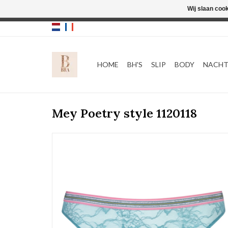
Wij slaan coo
HOME
BH'S
SLIP
BODY
NACH
Mey Poetry style 1120118