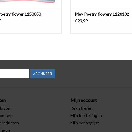
oetry flower 1150050
Mey Poetry flowery 1120102
9
€29,99
ABONNEER
ten
Mijn account
ducten
Registreren
bonnen
Mijn bestellingen
producten
Mijn verlanglijst
ingen