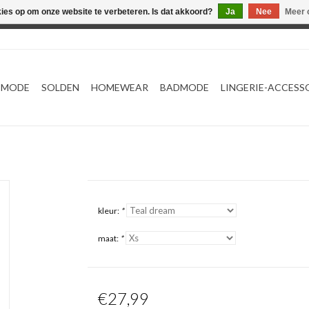
kies op om onze website te verbeteren. Is dat akkoord?
Ja
Nee
Meer 
Webshop werkt met EU maten. .
TMODE
SOLDEN
HOMEWEAR
BADMODE
LINGERIE-ACCESS
kleur:
*
maat:
*
€27,99