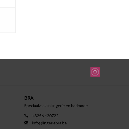
BRA
Speciaalzaak in lingerie en badmode
+3256 420722
info@lingeriebra.be