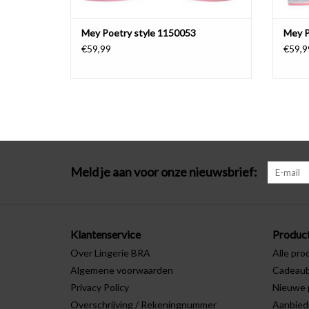
Mey Poetry style 1150053
Mey P
€59,99
€59,9
Meld je aan voor onze nieuwsbrief:
Klantenservice
Produc
Over Lingerie BRA
Alle pro
Algemene voorwaarden
Cadeau
Privacy Policy
Nieuwe 
Overschrijving / Rekeningnummer
Aanbied