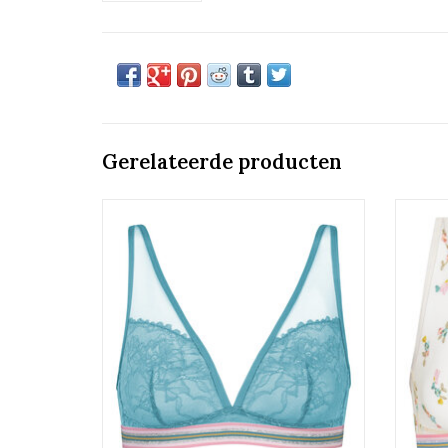
Gerelateerde producten
Beha zonder beugel
Mey
TOEVOEGEN AAN WINKELWAGEN
TO