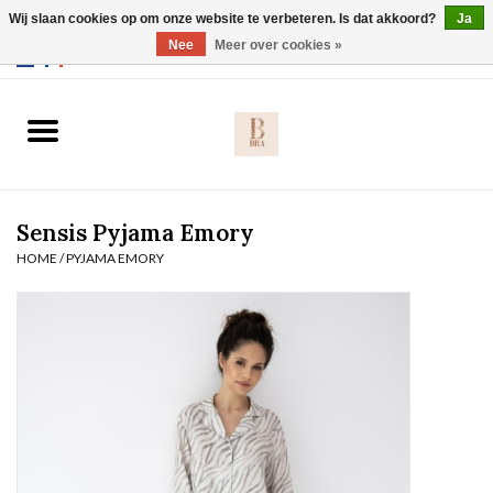
Wij slaan cookies op om onze website te verbeteren. Is dat akkoord?
Ja
Webshop werkt met EU maten. .
Nee
Meer over cookies »
0 Artikelen - €0,00
Home
BH's
Sensis Pyjama Emory
Slip
HOME
/
PYJAMA EMORY
Body
Nachtmode
Solden
Homewear