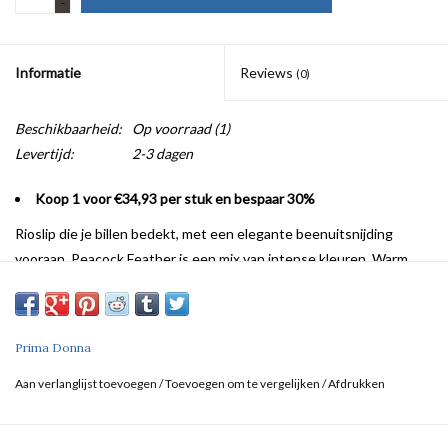
-
Informatie
Reviews
(0)
Beschikbaarheid:
Op voorraad
(1)
Levertijd:
2-3 dagen
Koop 1 voor €34,93 per stuk en bespaar 30%
Rioslip die je billen bedekt, met een elegante beenuitsnijding
vooraan. Peacock Feather is een mix van intense kleuren. Warm
fuchsia, intens blauw en groen vormen een prachtig contrast met
de zwarte basis.
Prima Donna
Aan verlanglijst toevoegen
/
Toevoegen om te vergelijken
/
Afdrukken