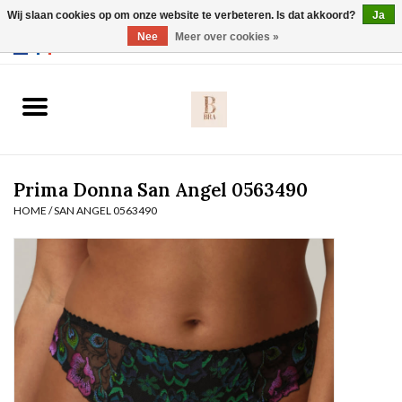
Wij slaan cookies op om onze website te verbeteren. Is dat akkoord?
Ja
Webshop werkt met EU maten. .
Nee
Meer over cookies »
0 Artikelen - €0,00
Home
BH's
Prima Donna San Angel 0563490
Slip
HOME
/
SAN ANGEL 0563490
Body
Nachtmode
Solden
Homewear