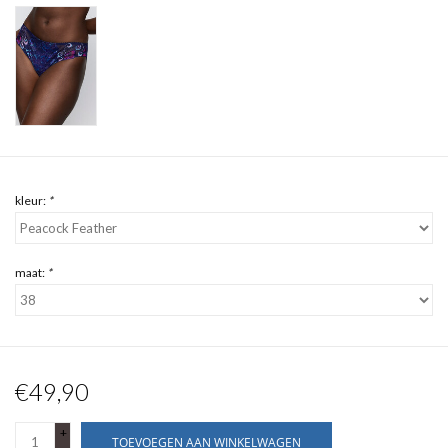
kleur:
*
maat:
*
€49,90
+
TOEVOEGEN AAN WINKELWAGEN