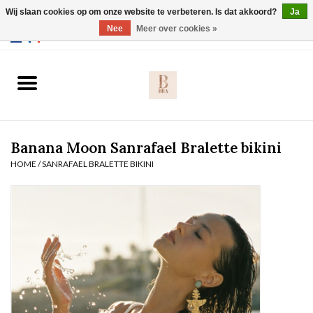
Wij slaan cookies op om onze website te verbeteren. Is dat akkoord?
Ja
Webshop werkt met EU maten. .
Nee
Meer over cookies »
0 Artikelen - €0,00
Home
BH's
Banana Moon Sanrafael Bralette bikini
Slip
HOME
/
SANRAFAEL BRALETTE BIKINI
Body
Nachtmode
Solden
Homewear