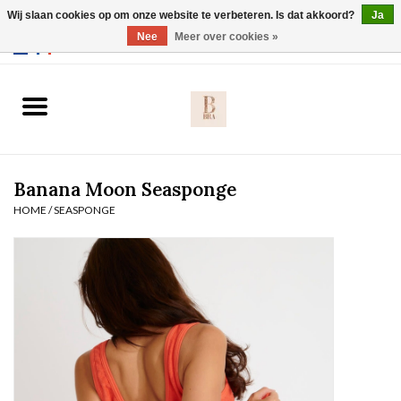
Wij slaan cookies op om onze website te verbeteren. Is dat akkoord?
Ja
Webshop werkt met EU maten. .
Nee
Meer over cookies »
0 Artikelen - €0,00
Home
BH's
Banana Moon Seasponge
Slip
HOME
/
SEASPONGE
Body
Nachtmode
Solden
Homewear