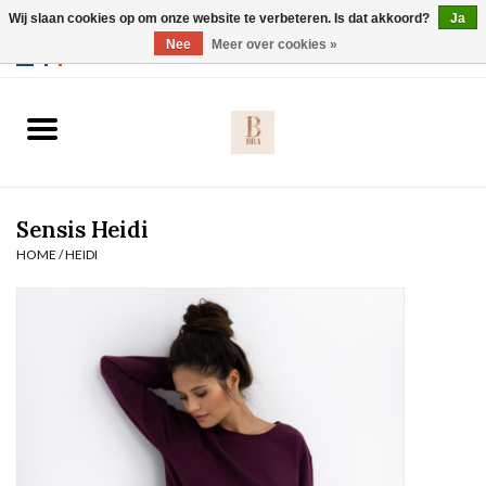
Wij slaan cookies op om onze website te verbeteren. Is dat akkoord?
Ja
Webshop werkt met EU maten. .
Nee
Meer over cookies »
0 Artikelen - €0,00
Home
BH's
Sensis Heidi
Slip
HOME
/
HEIDI
Body
Nachtmode
Solden
Homewear