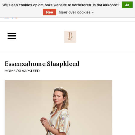
Wij slaan cookies op om onze website te verbeteren. Is dat akkoord?
Ja
Webshop werkt met EU maten. .
Nee
Meer over cookies »
0 Artikelen - €0,00
Home
BH's
Essenzahome Slaapkleed
Slip
HOME
/
SLAAPKLEED
Body
Nachtmode
Solden
Homewear