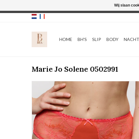
Wij slaan coo
HOME
BH'S
SLIP
BODY
NACH
Marie Jo Solene 0502991