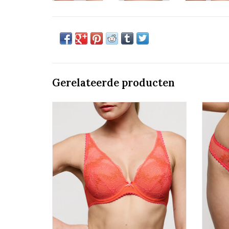
Gerelateerde producten
Voorgevormde plunge beha
Marie Jo Solene