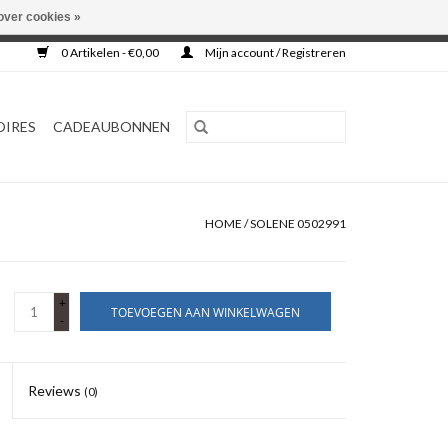
over cookies »
0 Artikelen - €0,00
Mijn account / Registreren
OIRES
CADEAUBONNEN
HOME
/
SOLENE 0502991
+
TOEVOEGEN AAN WINKELWAGEN
-
Reviews
(0)