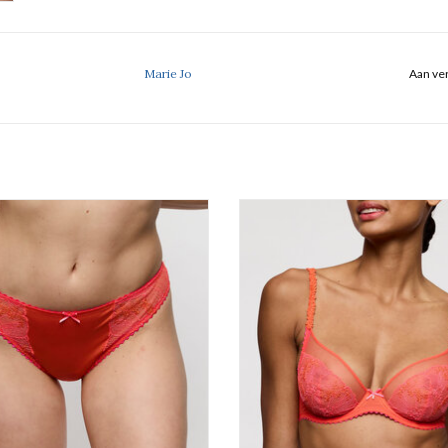
Marie Jo
Aan ver
Rioslip
Plunge Bh
Marie Jo Solene
Marie Jo Solene
TOEVOEGEN AAN WINKELWA