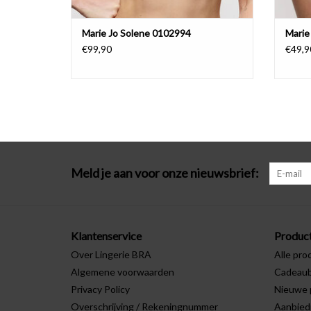
Marie Jo Solene 0102994
Marie
€99,90
€49,9
Meld je aan voor onze nieuwsbrief:
Klantenservice
Produc
Over Lingerie BRA
Alle pro
Algemene voorwaarden
Cadeau
Privacy Policy
Nieuwe 
Overschrijving / Rekeningnummer
Aanbied