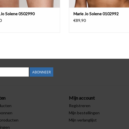
 Jo Solene 0502990
Marie Jo Solene 0102992
0
€89,90
ABONNEER
ten
Mijn account
ducten
Registreren
bonnen
Mijn bestellingen
producten
Mijn verlanglijst
ingen