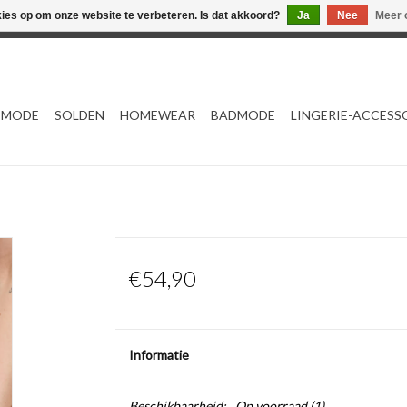
kies op om onze website te verbeteren. Is dat akkoord?
Ja
Nee
Meer 
Webshop werkt met EU maten. .
TMODE
SOLDEN
HOMEWEAR
BADMODE
LINGERIE-ACCESS
€54,90
Informatie
Beschikbaarheid:
Op voorraad
(1)