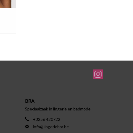
BRA
Speciaalzaak in lingerie en badmode
+3256 420722
info@lingeriebra.be