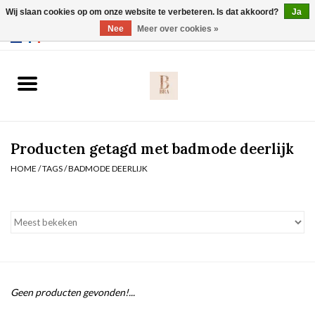
Wij slaan cookies op om onze website te verbeteren. Is dat akkoord?
Ja
Webshop werkt met EU maten. .
Nee
Meer over cookies »
0 Artikelen - €0,00
Home
BH's
Producten getagd met badmode deerlijk
Slip
HOME
/
TAGS
/
BADMODE DEERLIJK
Body
Nachtmode
Solden
Geen producten gevonden!...
Homewear