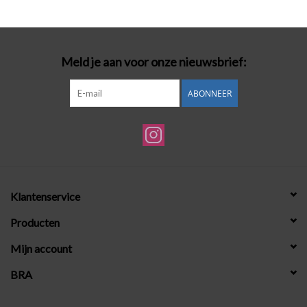
Badmode
Meld je aan voor onze nieuwsbrief:
Lingerie-accessoires
ABONNEER
Cadeaubonnen
Klantenservice
Producten
Mijn account
BRA