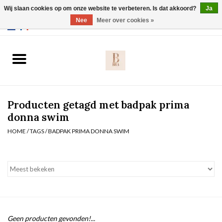
Wij slaan cookies op om onze website te verbeteren. Is dat akkoord?
Ja
Webshop werkt met EU maten. .
Nee
Meer over cookies »
0 Artikelen - €0,00
Home
BH's
Producten getagd met badpak prima
Slip
donna swim
HOME
/
TAGS
/
BADPAK PRIMA DONNA SWIM
Body
Nachtmode
Solden
Homewear
Geen producten gevonden!...