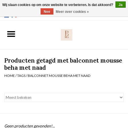
Wij slaan cookies op om onze website te verbeteren. Is dat akkoord?
Ja
Webshop werkt met EU maten. .
Nee
Meer over cookies »
0 Artikelen - €0,00
Home
BH's
Producten getagd met balconnet mousse
Slip
beha met naad
HOME
/
TAGS
/
BALCONNET MOUSSE BEHA MET NAAD
Body
Nachtmode
Solden
Homewear
Geen producten gevonden!...