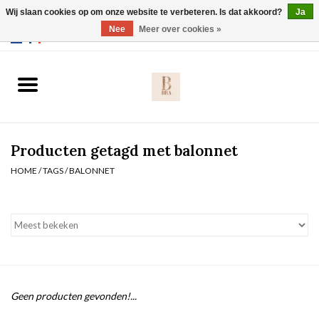
Wij slaan cookies op om onze website te verbeteren. Is dat akkoord?
Ja
Webshop werkt met EU maten. .
Nee
Meer over cookies »
0 Artikelen - €0,00
Home
BH's
Producten getagd met balonnet
Slip
HOME
/
TAGS
/
BALONNET
Body
Nachtmode
Solden
Geen producten gevonden!...
Homewear