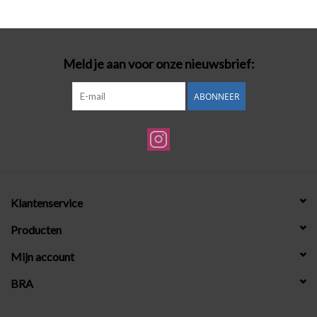
Badmode
Meld je aan voor onze nieuwsbrief:
Lingerie-accessoires
ABONNEER
Cadeaubonnen
Klantenservice
Producten
Mijn account
BRA