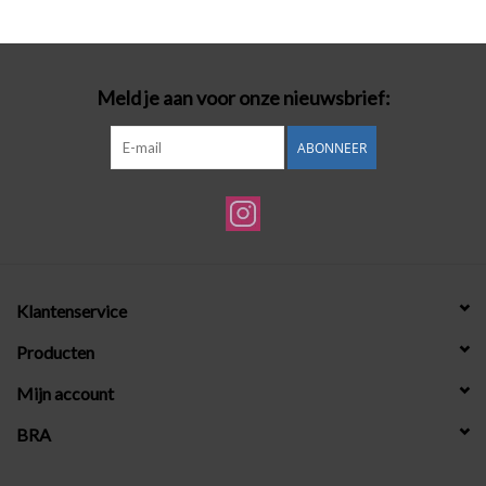
Badmode
Meld je aan voor onze nieuwsbrief:
Lingerie-accessoires
ABONNEER
Cadeaubonnen
Klantenservice
Producten
Mijn account
BRA