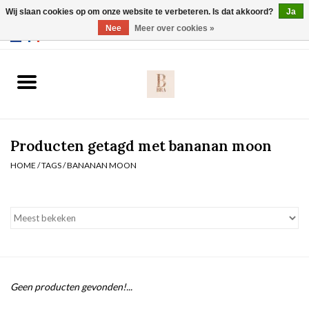
Wij slaan cookies op om onze website te verbeteren. Is dat akkoord?
Ja
Webshop werkt met EU maten. .
Nee
Meer over cookies »
0 Artikelen - €0,00
Home
BH's
Producten getagd met bananan moon
Slip
HOME
/
TAGS
/
BANANAN MOON
Body
Nachtmode
Solden
Geen producten gevonden!...
Homewear