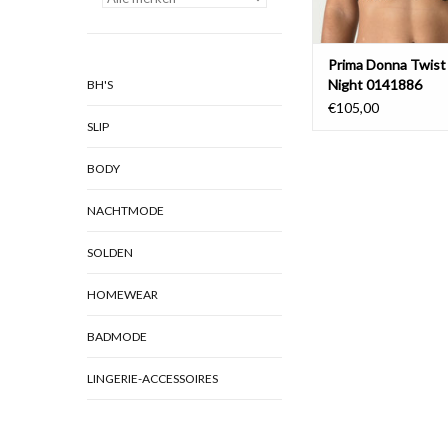
Prima Donna Twist 
Night 0141886
BH'S
€105,00
SLIP
BODY
NACHTMODE
SOLDEN
HOMEWEAR
BADMODE
LINGERIE-ACCESSOIRES