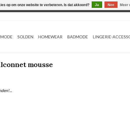
kies op om onze website te verbeteren. Is dat akkoord?
Ja
Nee
Meer 
Webshop werkt met EU maten. .
TMODE
SOLDEN
HOMEWEAR
BADMODE
LINGERIE-ACCESS
alconnet mousse
den!...