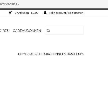
over cookies »
0 Artikelen - €0,00
Mijn account / Registreren
OIRES
CADEAUBONNEN
HOME
/
TAGS
/
BEHA BALCONNET MOUSSE CUPS