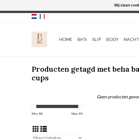
Wij slaan coo
HOME
BH'S
SLIP
BODY
NACH
Producten getagd met beha b
cups
Geen producten gevon
Min: €
0
Max: €
5