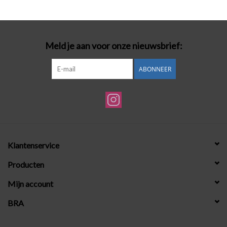
Badmode
Meld je aan voor onze nieuwsbrief:
Lingerie-accessoires
ABONNEER
Cadeaubonnen
Klantenservice
Producten
Mijn account
BRA