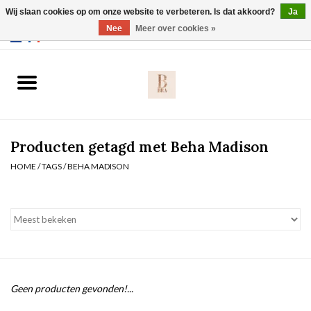
Wij slaan cookies op om onze website te verbeteren. Is dat akkoord?
Ja
Webshop werkt met EU maten. .
Nee
Meer over cookies »
0 Artikelen - €0,00
Home
BH's
Producten getagd met Beha Madison
Slip
HOME
/
TAGS
/
BEHA MADISON
Body
Nachtmode
Solden
Geen producten gevonden!...
Homewear