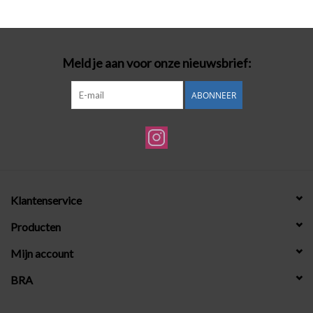
Badmode
Meld je aan voor onze nieuwsbrief:
Lingerie-accessoires
ABONNEER
Cadeaubonnen
Klantenservice
Producten
Mijn account
BRA