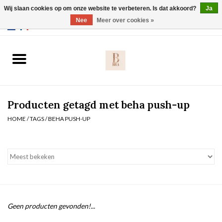
Wij slaan cookies op om onze website te verbeteren. Is dat akkoord?
Ja
Webshop werkt met EU maten. .
Nee
Meer over cookies »
0 Artikelen - €0,00
Home
BH's
Producten getagd met beha push-up
Slip
HOME
/
TAGS
/
BEHA PUSH-UP
Body
Nachtmode
Solden
Geen producten gevonden!...
Homewear