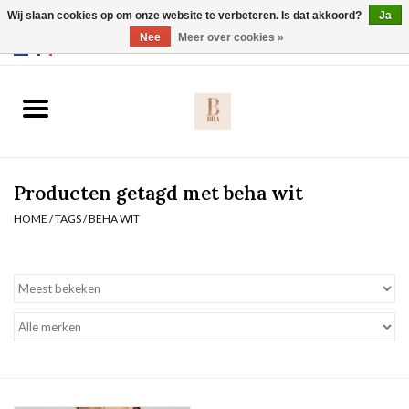
Wij slaan cookies op om onze website te verbeteren. Is dat akkoord?
Ja
Webshop werkt met EU maten. .
Nee
Meer over cookies »
0 Artikelen - €0,00
Home
BH's
Producten getagd met beha wit
Slip
HOME
/
TAGS
/
BEHA WIT
Body
Nachtmode
Solden
Homewear