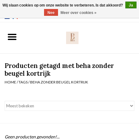
Wij slaan cookies op om onze website te verbeteren. Is dat akkoord?
Ja
Webshop werkt met EU maten. .
Nee
Meer over cookies »
0 Artikelen - €0,00
Home
BH's
Producten getagd met beha zonder
Slip
beugel kortrijk
HOME
/
TAGS
/
BEHA ZONDER BEUGEL KORTRIJK
Body
Nachtmode
Solden
Homewear
Geen producten gevonden!...