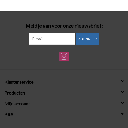
Badmode
Meld je aan voor onze nieuwsbrief:
Lingerie-accessoires
ABONNEER
Cadeaubonnen
Klantenservice
Producten
Mijn account
BRA