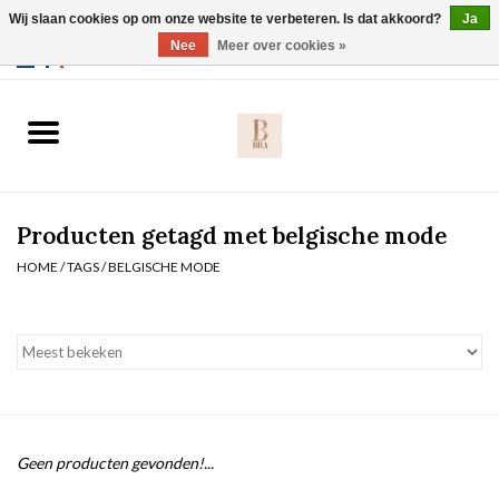
Wij slaan cookies op om onze website te verbeteren. Is dat akkoord?
Ja
Webshop werkt met EU maten. .
Nee
Meer over cookies »
0 Artikelen - €0,00
Home
BH's
Producten getagd met belgische mode
Slip
HOME
/
TAGS
/
BELGISCHE MODE
Body
Nachtmode
Solden
Geen producten gevonden!...
Homewear