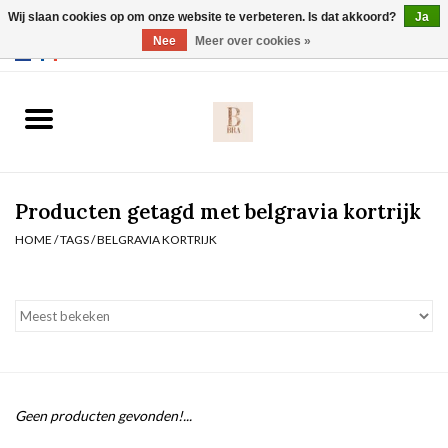
Wij slaan cookies op om onze website te verbeteren. Is dat akkoord?
Ja
Webshop werkt met EU maten. .
Nee
Meer over cookies »
0 Artikelen - €0,00
Home
BH's
Producten getagd met belgravia kortrijk
Slip
HOME
/
TAGS
/
BELGRAVIA KORTRIJK
Body
Nachtmode
Solden
Geen producten gevonden!...
Homewear