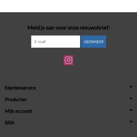
Badmode
Meld je aan voor onze nieuwsbrief:
Lingerie-accessoires
ABONNEER
Cadeaubonnen
Klantenservice
Producten
Mijn account
BRA