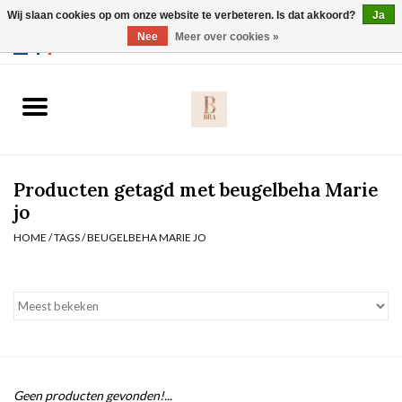
Wij slaan cookies op om onze website te verbeteren. Is dat akkoord?
Ja
Webshop werkt met EU maten. .
Nee
Meer over cookies »
0 Artikelen - €0,00
Home
BH's
Producten getagd met beugelbeha Marie
Slip
jo
HOME
/
TAGS
/
BEUGELBEHA MARIE JO
Body
Nachtmode
Solden
Homewear
Geen producten gevonden!...