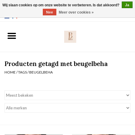
Wij slaan cookies op om onze website te verbeteren. Is dat akkoord?
Ja
Webshop werkt met EU maten. .
Nee
Meer over cookies »
0 Artikelen - €0,00
Home
BH's
Producten getagd met beugelbeha
Slip
HOME
/
TAGS
/
BEUGELBEHA
Body
Nachtmode
Solden
Homewear