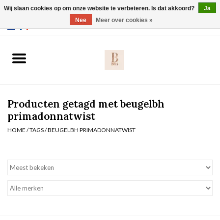
Wij slaan cookies op om onze website te verbeteren. Is dat akkoord?
Ja
Webshop werkt met EU maten. .
Nee
Meer over cookies »
0 Artikelen - €0,00
Home
BH's
Producten getagd met beugelbh
Slip
primadonnatwist
HOME
/
TAGS
/
BEUGELBH PRIMADONNATWIST
Body
Nachtmode
Solden
Homewear