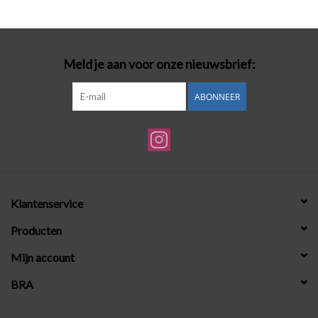
Badmode
Meld je aan voor onze nieuwsbrief:
Lingerie-accessoires
ABONNEER
Cadeaubonnen
Klantenservice
Producten
Mijn account
BRA