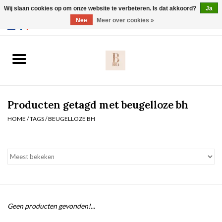
Wij slaan cookies op om onze website te verbeteren. Is dat akkoord?
Ja
Webshop werkt met EU maten. .
Nee
Meer over cookies »
0 Artikelen - €0,00
Home
BH's
Producten getagd met beugelloze bh
Slip
HOME
/
TAGS
/
BEUGELLOZE BH
Body
Nachtmode
Solden
Geen producten gevonden!...
Homewear