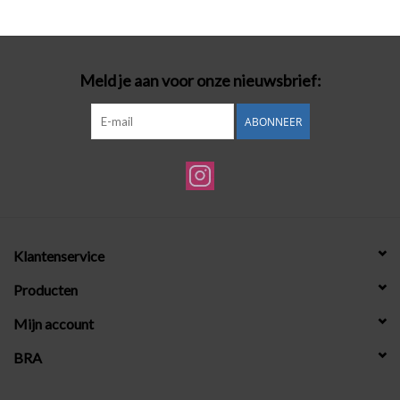
Badmode
Meld je aan voor onze nieuwsbrief:
Lingerie-accessoires
ABONNEER
Cadeaubonnen
Klantenservice
Producten
Mijn account
BRA