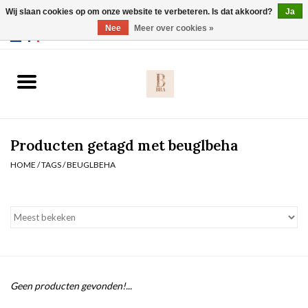
Wij slaan cookies op om onze website te verbeteren. Is dat akkoord?
Ja
Webshop werkt met EU maten. .
Nee
Meer over cookies »
0 Artikelen - €0,00
Home
BH's
Producten getagd met beuglbeha
Slip
HOME
/
TAGS
/
BEUGLBEHA
Body
Nachtmode
Solden
Geen producten gevonden!...
Homewear