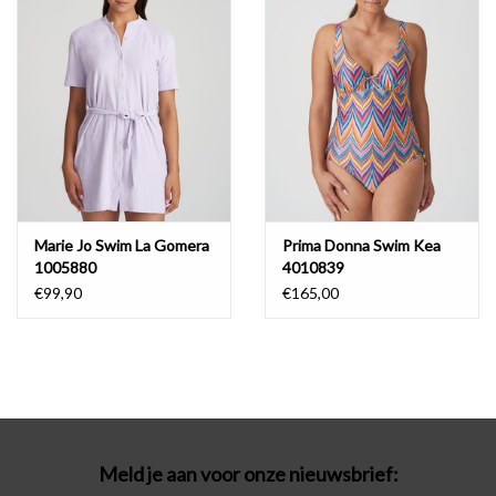
Badmode
Lingerie-accessoires
Cadeaubonnen
Marie Jo Swim La Gomera
Prima Donna Swim Kea
1005880
4010839
€99,90
€165,00
Meld je aan voor onze nieuwsbrief: