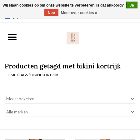
Wij slaan cookies op om onze website te verbeteren. Is dat akkoord?
Ja
Webshop werkt met EU maten. .
Nee
Meer over cookies »
0 Artikelen - €0,00
Home
BH's
Producten getagd met bikini kortrijk
Slip
HOME
/
TAGS
/
BIKINI KORTRIJK
Body
Nachtmode
Solden
Homewear