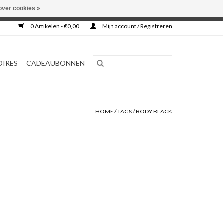
over cookies »
0 Artikelen - €0,00
Mijn account / Registreren
OIRES
CADEAUBONNEN
HOME
/
TAGS
/
BODY BLACK