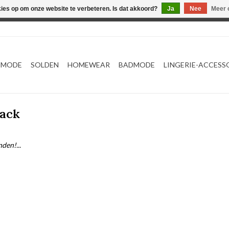
kies op om onze website te verbeteren. Is dat akkoord?
Ja
Nee
Meer 
Webshop werkt met EU maten. .
TMODE
SOLDEN
HOMEWEAR
BADMODE
LINGERIE-ACCESS
lack
den!...