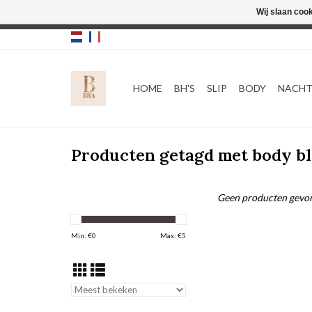
Wij slaan coo
HOME
BH'S
SLIP
BODY
NACH
Producten getagd met body b
Geen producten gevon
Min: €
0
Max: €
5