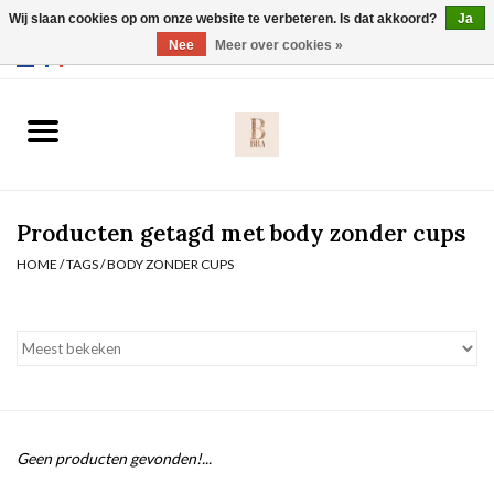
Wij slaan cookies op om onze website te verbeteren. Is dat akkoord?
Ja
Webshop werkt met EU maten. .
Nee
Meer over cookies »
0 Artikelen - €0,00
Home
BH's
Producten getagd met body zonder cups
Slip
HOME
/
TAGS
/
BODY ZONDER CUPS
Body
Nachtmode
Solden
Geen producten gevonden!...
Homewear