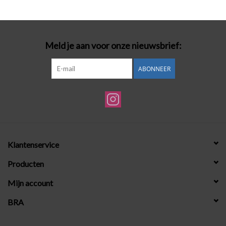
Badmode
Meld je aan voor onze nieuwsbrief:
Lingerie-accessoires
ABONNEER
Cadeaubonnen
Klantenservice
Producten
Mijn account
BRA