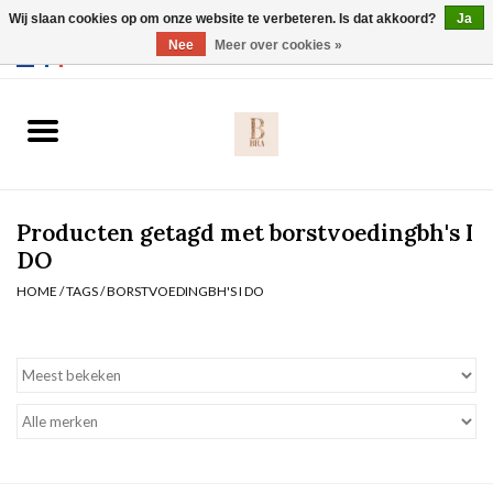
Wij slaan cookies op om onze website te verbeteren. Is dat akkoord?
Ja
Webshop werkt met EU maten. .
Nee
Meer over cookies »
0 Artikelen - €0,00
Home
BH's
Producten getagd met borstvoedingbh's I
Slip
DO
HOME
/
TAGS
/
BORSTVOEDINGBH'S I DO
Body
Nachtmode
Solden
Homewear