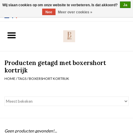
Wij slaan cookies op om onze website te verbeteren. Is dat akkoord?
Ja
Webshop werkt met EU maten. .
Nee
Meer over cookies »
0 Artikelen - €0,00
Home
BH's
Producten getagd met boxershort
Slip
kortrijk
HOME
/
TAGS
/
BOXERSHORT KORTRIJK
Body
Nachtmode
Solden
Homewear
Geen producten gevonden!...