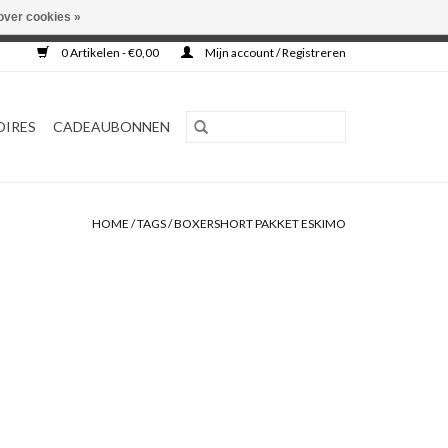
over cookies »
0 Artikelen - €0,00
Mijn account / Registreren
OIRES
CADEAUBONNEN
HOME
/
TAGS
/
BOXERSHORT PAKKET ESKIMO