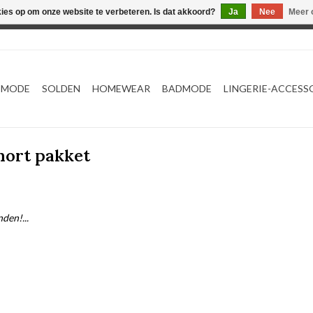
kies op om onze website te verbeteren. Is dat akkoord?
Ja
Nee
Meer 
Webshop werkt met EU maten. .
TMODE
SOLDEN
HOMEWEAR
BADMODE
LINGERIE-ACCESS
hort pakket
den!...