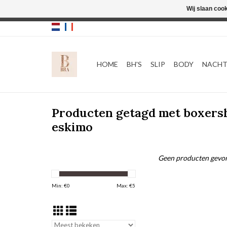
Wij slaan coo
HOME
BH'S
SLIP
BODY
NACH
Producten getagd met boxers
eskimo
Geen producten gevon
Min: €
0
Max: €
5