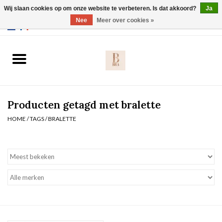
Wij slaan cookies op om onze website te verbeteren. Is dat akkoord?
Ja
Webshop werkt met EU maten. .
Nee
Meer over cookies »
0 Artikelen - €0,00
Home
BH's
Producten getagd met bralette
Slip
HOME
/
TAGS
/
BRALETTE
Body
Nachtmode
Solden
Homewear