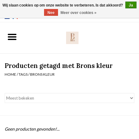
Wij slaan cookies op om onze website te verbeteren. Is dat akkoord?
Ja
Webshop werkt met EU maten. .
Nee
Meer over cookies »
0 Artikelen - €0,00
Home
BH's
Producten getagd met Brons kleur
Slip
HOME
/
TAGS
/
BRONS KLEUR
Body
Nachtmode
Solden
Geen producten gevonden!...
Homewear