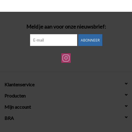
Badmode
Meld je aan voor onze nieuwsbrief:
Lingerie-accessoires
ABONNEER
Cadeaubonnen
Klantenservice
Producten
Mijn account
BRA