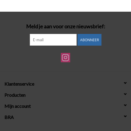
Badmode
Meld je aan voor onze nieuwsbrief:
Lingerie-accessoires
ABONNEER
Cadeaubonnen
Klantenservice
Producten
Mijn account
BRA