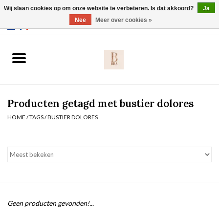
Wij slaan cookies op om onze website te verbeteren. Is dat akkoord?
Ja
Webshop werkt met EU maten. .
Nee
Meer over cookies »
0 Artikelen - €0,00
Home
BH's
Producten getagd met bustier dolores
Slip
HOME
/
TAGS
/
BUSTIER DOLORES
Body
Nachtmode
Solden
Geen producten gevonden!...
Homewear