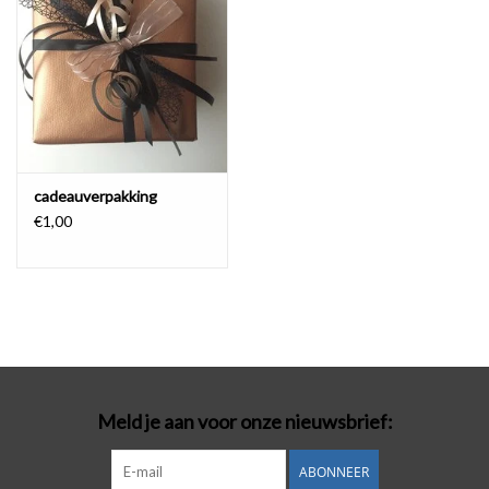
Badmode
Lingerie-accessoires
Cadeaubonnen
cadeauverpakking
€1,00
Meld je aan voor onze nieuwsbrief:
ABONNEER