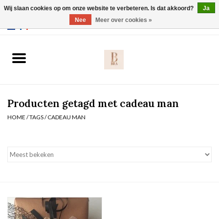
Wij slaan cookies op om onze website te verbeteren. Is dat akkoord?
Ja
Webshop werkt met EU maten. .
Nee
Meer over cookies »
0 Artikelen - €0,00
Home
BH's
Producten getagd met cadeau man
Slip
HOME
/
TAGS
/
CADEAU MAN
Body
Nachtmode
Solden
Homewear