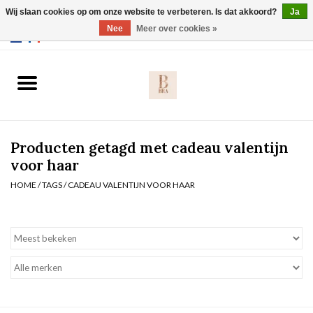
Wij slaan cookies op om onze website te verbeteren. Is dat akkoord?
Ja
Webshop werkt met EU maten. .
Nee
Meer over cookies »
0 Artikelen - €0,00
Home
BH's
Producten getagd met cadeau valentijn
Slip
voor haar
HOME
/
TAGS
/
CADEAU VALENTIJN VOOR HAAR
Body
Nachtmode
Solden
Homewear