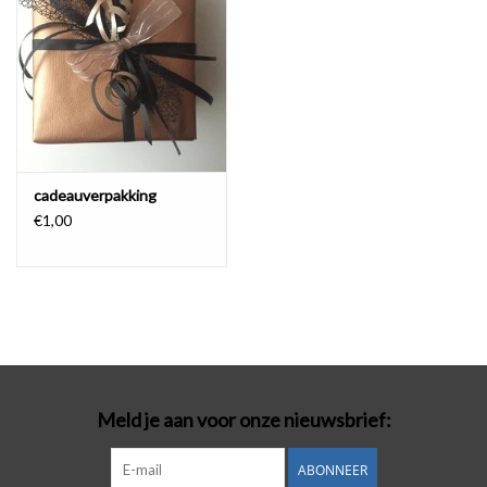
Badmode
Lingerie-accessoires
Cadeaubonnen
cadeauverpakking
€1,00
Meld je aan voor onze nieuwsbrief:
ABONNEER