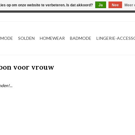
kies op om onze website te verbeteren. Is dat akkoord?
Ja
Nee
Meer 
Webshop werkt met EU maten. .
TMODE
SOLDEN
HOMEWEAR
BADMODE
LINGERIE-ACCESS
ubon voor vrouw
den!...