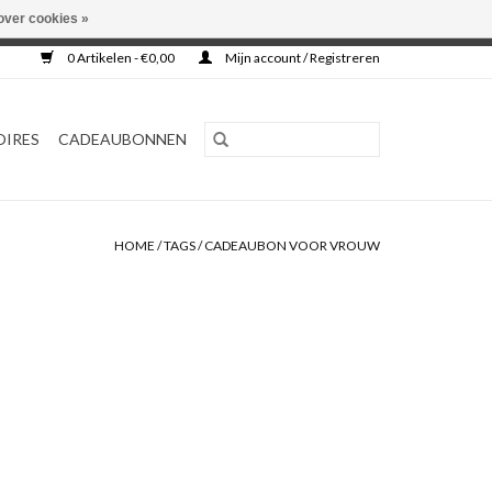
over cookies »
0 Artikelen - €0,00
Mijn account / Registreren
OIRES
CADEAUBONNEN
HOME
/
TAGS
/
CADEAUBON VOOR VROUW