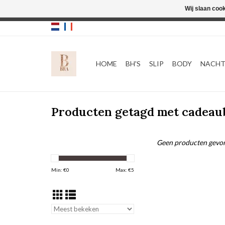
Wij slaan coo
HOME
BH'S
SLIP
BODY
NACH
Producten getagd met cadea
Geen producten gevon
Min: €
0
Max: €
5