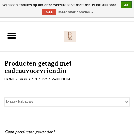
Wij slaan cookies op om onze website te verbeteren. Is dat akkoord?
Ja
Webshop werkt met EU maten. .
Nee
Meer over cookies »
0 Artikelen - €0,00
Home
BH's
Producten getagd met
Slip
cadeauvoorvriendin
HOME
/
TAGS
/
CADEAUVOORVRIENDIN
Body
Nachtmode
Solden
Homewear
Geen producten gevonden!...