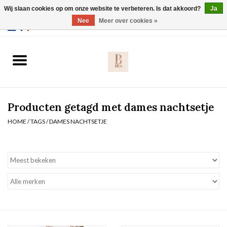
Wij slaan cookies op om onze website te verbeteren. Is dat akkoord?
Ja
Webshop werkt met EU maten. .
Nee
Meer over cookies »
0 Artikelen - €0,00
Home
BH's
Producten getagd met dames nachtsetje
Slip
HOME
/
TAGS
/
DAMES NACHTSETJE
Body
Nachtmode
Solden
Homewear