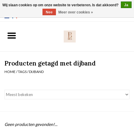
Wij slaan cookies op om onze website te verbeteren. Is dat akkoord?
Ja
Webshop werkt met EU maten. .
Nee
Meer over cookies »
0 Artikelen - €0,00
Home
BH's
Producten getagd met dijband
Slip
HOME
/
TAGS
/
DIJBAND
Body
Nachtmode
Solden
Geen producten gevonden!...
Homewear