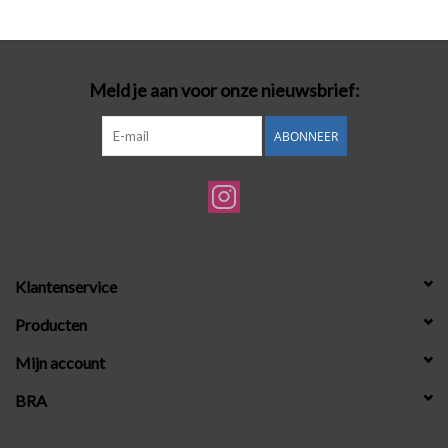
Badmode
Meld je aan voor onze nieuwsbrief:
Lingerie-accessoires
ABONNEER
Cadeaubonnen
Klantenservice
Producten
Mijn account
BRA