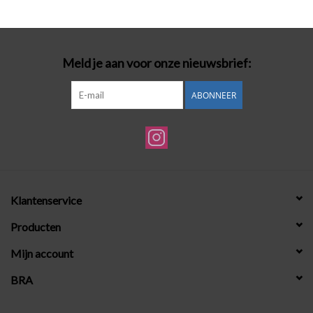
Badmode
Meld je aan voor onze nieuwsbrief:
Lingerie-accessoires
ABONNEER
Cadeaubonnen
Klantenservice
Producten
Mijn account
BRA