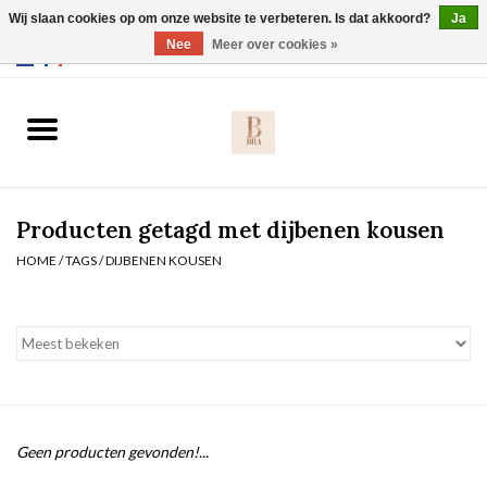
Wij slaan cookies op om onze website te verbeteren. Is dat akkoord?
Ja
Webshop werkt met EU maten. .
Nee
Meer over cookies »
0 Artikelen - €0,00
Home
BH's
Producten getagd met dijbenen kousen
Slip
HOME
/
TAGS
/
DIJBENEN KOUSEN
Body
Nachtmode
Solden
Geen producten gevonden!...
Homewear