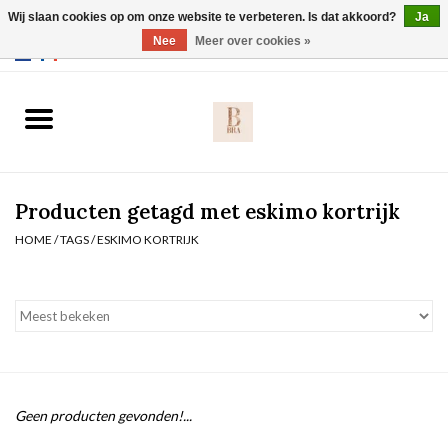
Wij slaan cookies op om onze website te verbeteren. Is dat akkoord?
Ja
Webshop werkt met EU maten. .
Nee
Meer over cookies »
0 Artikelen - €0,00
Home
BH's
Producten getagd met eskimo kortrijk
Slip
HOME
/
TAGS
/
ESKIMO KORTRIJK
Body
Nachtmode
Solden
Geen producten gevonden!...
Homewear