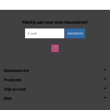
Badmode
Meld je aan voor onze nieuwsbrief:
Lingerie-accessoires
ABONNEER
Cadeaubonnen
Klantenservice
Producten
Mijn account
BRA