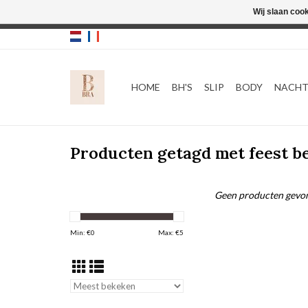
Wij slaan coo
HOME
BH'S
SLIP
BODY
NACH
Producten getagd met feest b
Geen producten gevon
Min: €
0
Max: €
5