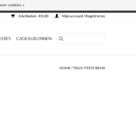
over cookies »
0 Artikelen - €0,00
Mijn account / Registreren
OIRES
CADEAUBONNEN
HOME
/
TAGS
/
FEEST BEHA