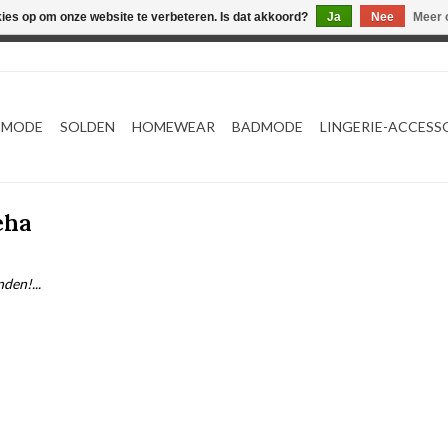
kies op om onze website te verbeteren. Is dat akkoord?
Ja
Nee
Meer 
Webshop werkt met EU maten. .
TMODE
SOLDEN
HOMEWEAR
BADMODE
LINGERIE-ACCESS
eha
den!...