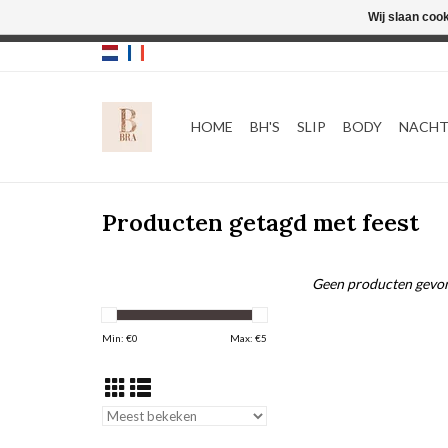
Wij slaan coo
HOME
BH'S
SLIP
BODY
NACH
Producten getagd met feest
Geen producten gevon
Min: €
0
Max: €
5