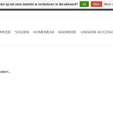
kies op om onze website te verbeteren. Is dat akkoord?
Ja
Nee
Meer 
Webshop werkt met EU maten. .
TMODE
SOLDEN
HOMEWEAR
BADMODE
LINGERIE-ACCESS
den!...