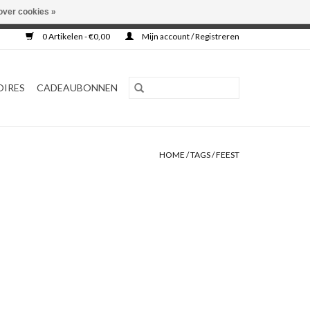
over cookies »
0 Artikelen - €0,00
Mijn account / Registreren
OIRES
CADEAUBONNEN
HOME
/
TAGS
/
FEEST