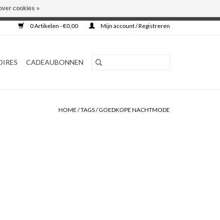
over cookies »
0 Artikelen - €0,00
Mijn account / Registreren
OIRES
CADEAUBONNEN
HOME
/
TAGS
/
GOEDKOPE NACHTMODE