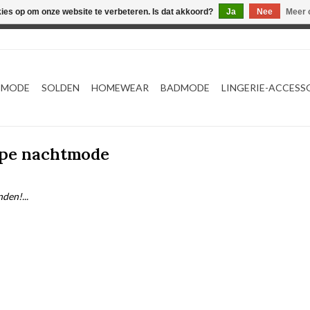
kies op om onze website te verbeteren. Is dat akkoord?
Ja
Nee
Meer 
Webshop werkt met EU maten. .
TMODE
SOLDEN
HOMEWEAR
BADMODE
LINGERIE-ACCESS
ope nachtmode
den!...