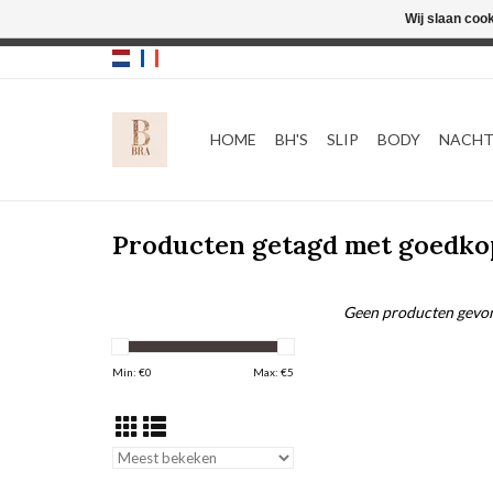
Wij slaan coo
HOME
BH'S
SLIP
BODY
NACH
Producten getagd met goedk
Geen producten gevon
Min: €
0
Max: €
5