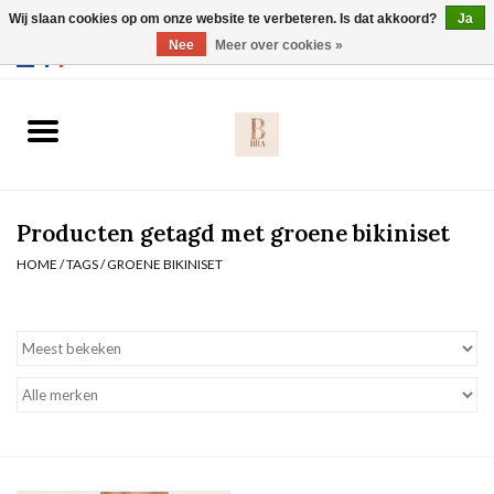
Wij slaan cookies op om onze website te verbeteren. Is dat akkoord?
Ja
Webshop werkt met EU maten. .
Nee
Meer over cookies »
0 Artikelen - €0,00
Home
BH's
Producten getagd met groene bikiniset
Slip
HOME
/
TAGS
/
GROENE BIKINISET
Body
Nachtmode
Solden
Homewear