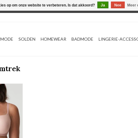
kies op om onze website te verbeteren. Is dat akkoord?
Ja
Nee
Meer 
Webshop werkt met EU maten. .
TMODE
SOLDEN
HOMEWEAR
BADMODE
LINGERIE-ACCESS
omtrek
tvorm
guras
NKELWAGEN