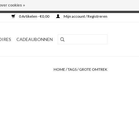
over cookies »
0 Artikelen - €0,00
Mijn account / Registreren
OIRES
CADEAUBONNEN
HOME
/
TAGS
/
GROTE OMTREK