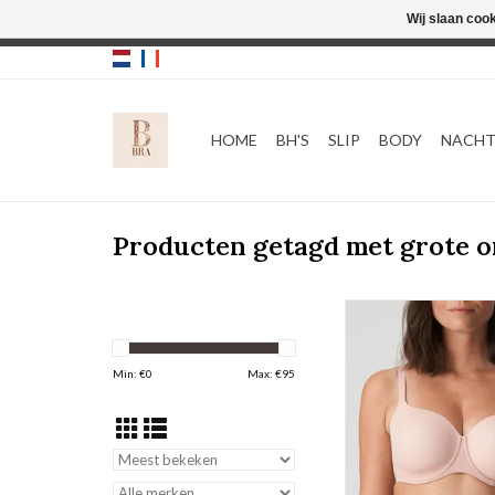
Wij slaan coo
HOME
BH'S
SLIP
BODY
NACH
Producten getagd met grote 
Mousse Bh Har
Prima Donna Fi
TOEVOEGEN AAN WI
Min: €
0
Max: €
95